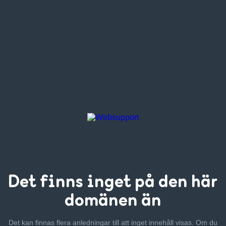
Det finns inget
på den här
domänen än
Det kan finnas flera anledningar till att inget innehåll visas. Om
du