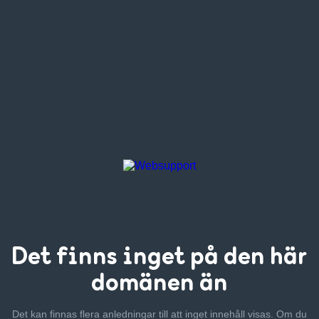
Det finns inget
på den här
domänen än
Det kan finnas flera anledningar till att inget innehåll visas. Om
du