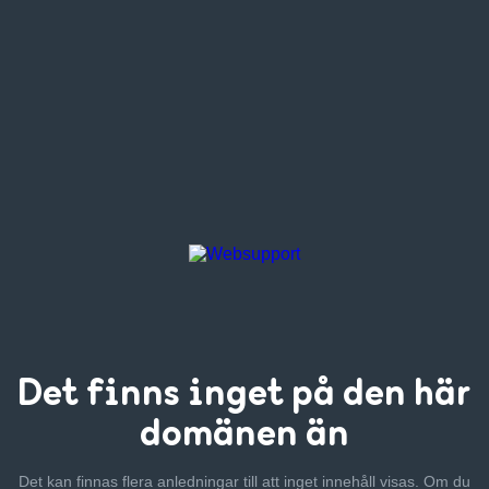
Det finns inget
på den här
domänen än
Det kan finnas flera anledningar till att inget innehåll visas. Om
du