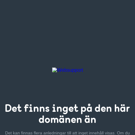
Det finns inget
på den här
domänen än
Det kan finnas flera anledningar till att inget innehåll visas. Om
du