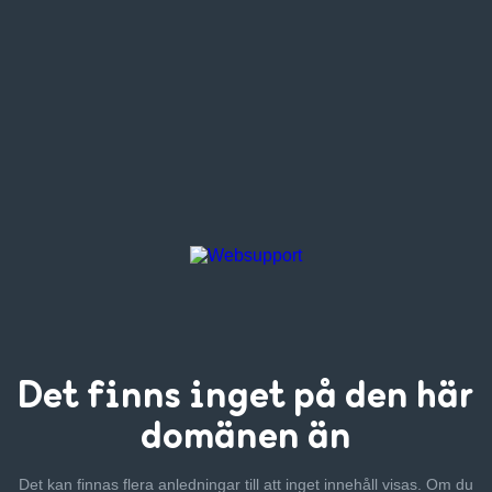
Det finns inget
på den här
domänen än
Det kan finnas flera anledningar till att inget innehåll visas. Om
du