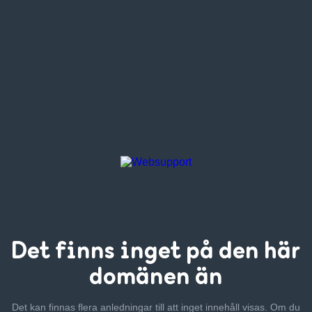
Det finns inget
på den här
domänen än
Det kan finnas flera anledningar till att inget innehåll visas. Om
du