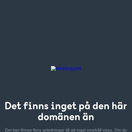
Det finns inget
på den här
domänen än
Det kan finnas flera anledningar till att inget innehåll visas. Om
du