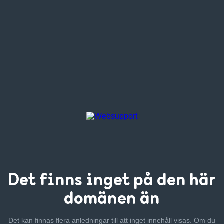
Det finns inget
på den här
domänen än
Det kan finnas flera anledningar till att inget innehåll visas. Om
du