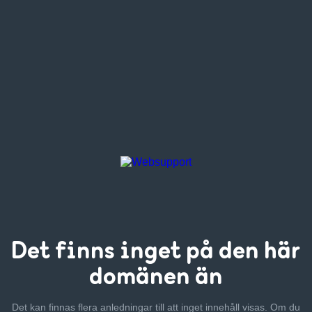
Det finns inget
på den här
domänen än
Det kan finnas flera anledningar till att inget innehåll visas. Om
du