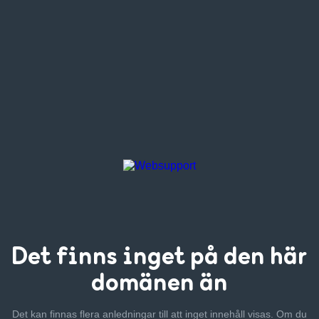
Det finns inget
på den här
domänen än
Det kan finnas flera anledningar till att inget innehåll visas. Om
du